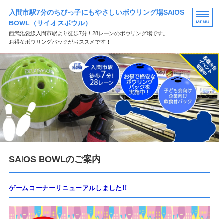
入間市駅7分のちびっ子にもやさしいボウリング場SAIOS
BOWL（サイオスボウル）
西武池袋線入間市駅より徒歩7分！28レーンのボウリング場です。
お得なボウリングパックがおススメです！
HOME
料金のご案内
団体様向けのご案内
店舗概要
お問い合わせ
SAIOS BOWLのご案内
ゲームコーナーリニューアルしました!!