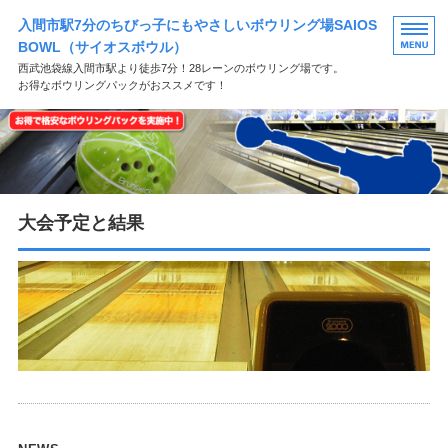
入間市駅7分のちびっ子にもやさしいボウリング場SAIOS
BOWL（サイオスボウル）
西武池袋線入間市駅より徒歩7分！28レーンのボウリング場です。
お得なボウリングパックがおススメです！
HOME
料金のご案内
団体様向けのご案内
大会予定と結果
店舗概要
お問い合わせ